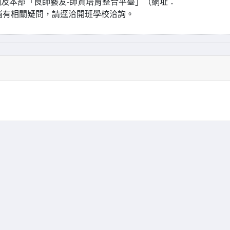
及本部「良師藝友-師資培育整合平臺」（網址：
供查詢及報名；倘有相關疑問，請逕洽開班學校洽詢。