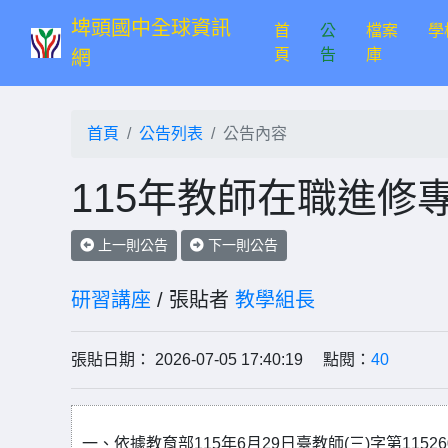
埤頭國中全球資訊
首
公
檔案
學
(current)
頁
告
庫
網
首頁
公告列表
公告內容
115年教師在職進修
上一則公告
下一則公告
研習講座
/ 張貼者
教學組長
張貼日期： 2026-07-05 17:40:19 點閱：
40
一、依據教育部115年6月29日臺教師(三)字第11526