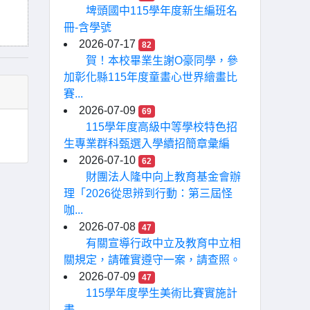
埤頭國中115學年度新生編班名
冊-含學號
2026-07-17
82
賀！本校畢業生謝O豪同學，參
加彰化縣115年度童畫心世界繪畫比
賽...
2026-07-09
69
115學年度高級中等學校特色招
生專業群科甄選入學續招簡章彙編
2026-07-10
62
財團法人隆中向上教育基金會辦
理「2026從思辨到行動：第三屆怪
咖...
2026-07-08
47
有關宣導行政中立及教育中立相
關規定，請確實遵守一案，請查照。
2026-07-09
47
115學年度學生美術比賽實施計
畫