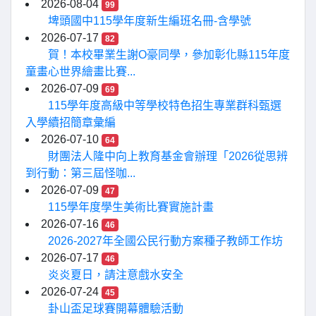
2026-08-04
99
埤頭國中115學年度新生編班名冊-含學號
2026-07-17
82
賀！本校畢業生謝O豪同學，參加彰化縣115年度
童畫心世界繪畫比賽...
2026-07-09
69
115學年度高級中等學校特色招生專業群科甄選
入學續招簡章彙編
2026-07-10
64
財團法人隆中向上教育基金會辦理「2026從思辨
到行動：第三屆怪咖...
2026-07-09
47
115學年度學生美術比賽實施計畫
2026-07-16
46
2026-2027年全國公民行動方案種子教師工作坊
2026-07-17
46
炎炎夏日，請注意戲水安全
2026-07-24
45
卦山盃足球賽開幕體驗活動