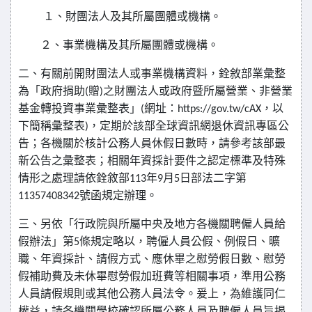
１、財團法人及其所屬團體或機構。
２、事業機構及其所屬團體或機構。
二、有關前開財團法人或事業機構資料，銓敘部業彙整
為「政府捐助
贈
之財團法人或政府暨所屬營業、非營業
(
)
基金轉投資事業彙整表」
網址：
，以
(
https://gov.tw/cAX
下簡稱彙整表
，定期於該部全球資訊網退休資訊專區公
)
告；各機關於核計公務人員休假日數時，請參考該部最
新公告之彙整表；相關年資採計要件之認定標準及特殊
情形之處理請依銓敘部
年
月
日部法二字第
113
9
5
號函規定辦理。
11357408342
三、另依「行政院與所屬中央及地方各機關聘僱人員給
假辦法」第
條規定略以，聘僱人員公假、例假日、曠
5
職、年資採計、請假方式、應休畢之慰勞假日數、慰勞
假補助費及未休畢慰勞假加班費等相關事項，準用公務
人員請假規則或其他公務人員法令。爰上，為維護同仁
權益，請各機關學校確認所屬公務人員及聘僱人員旨揭