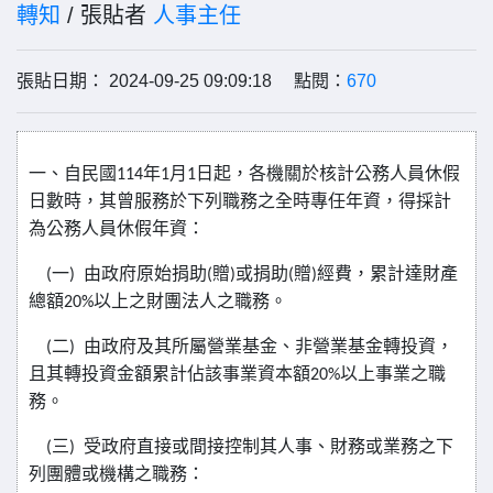
轉知
/ 張貼者
人事主任
張貼日期： 2024-09-25 09:09:18 點閱：
670
一、自民國
年
月
日起，各機關於核計公務人員休假
114
1
1
日數時，其曾服務於下列職務之全時專任年資，得採計
為公務人員休假年資：
一
由政府原始捐助
贈
或捐助
贈
經費，累計達財產
(
)
(
)
(
)
總額
以上之財團法人之職務。
20%
二
由政府及其所屬營業基金、非營業基金轉投資，
(
)
且其轉投資金額累計佔該事業資本額
以上事業之職
20%
務。
三
受政府直接或間接控制其人事、財務或業務之下
(
)
列團體或機構之職務：