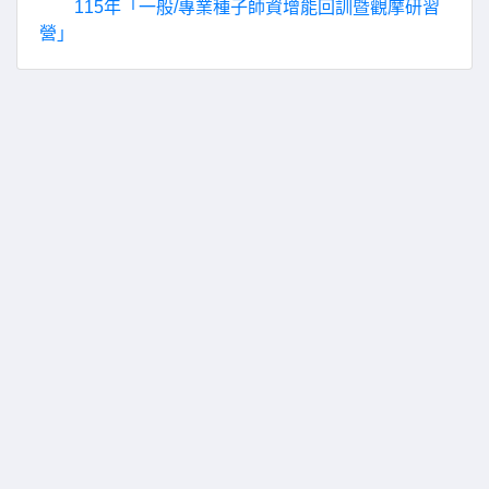
115年「一般/專業種子師資增能回訓暨觀摩研習
營」