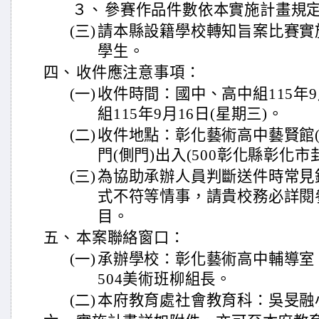
３、
參賽作品件數依本實施計畫規
(三)
請本縣設籍學校轉知旨案比賽實
學生。
四、
收件應注意事項：
(一)
收件時間：國中、高中組115年9月
組115年9月16日(星期三)。
(二)
收件地點：彰化藝術高中藝賢館(
門(側門)出入(500彰化縣彰化市
(三)
為協助承辦人員判斷送件時常見
式不符等情事，請貴校務必詳閱
目。
五、
本案聯絡窗口：
(一)
承辦學校：彰化藝術高中輔導室，電話
504美術班柳組長。
(二)
本府教育處社會教育科：吳旻融小姐，