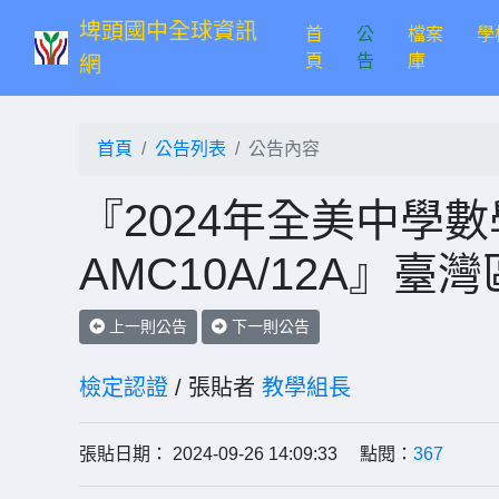
埤頭國中全球資訊
首
公
檔案
學
(current)
頁
告
庫
網
首頁
公告列表
公告內容
『2024年全美中學
AMC10A/12A』臺
上一則公告
下一則公告
檢定認證
/ 張貼者
教學組長
張貼日期： 2024-09-26 14:09:33 點閱：
367