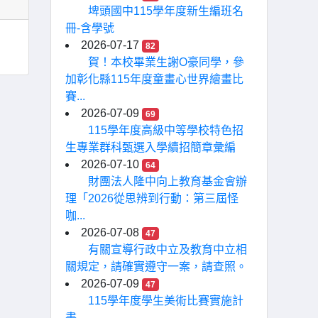
埤頭國中115學年度新生編班名
冊-含學號
2026-07-17
82
賀！本校畢業生謝O豪同學，參
加彰化縣115年度童畫心世界繪畫比
賽...
2026-07-09
69
115學年度高級中等學校特色招
生專業群科甄選入學續招簡章彙編
2026-07-10
64
財團法人隆中向上教育基金會辦
理「2026從思辨到行動：第三屆怪
咖...
2026-07-08
47
有關宣導行政中立及教育中立相
關規定，請確實遵守一案，請查照。
2026-07-09
47
115學年度學生美術比賽實施計
畫