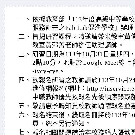
一、
依據教育部「113年度高級中等學
服務計畫之Fab Lab促進學校」辦
二、
旨揭研習課程，特邀請茶米教室黃
教室黃郁菁老師擔任助理講師。
三、
研習日期為113年10月31日星期四
2點10分，地點於Google Meet線
-tvcy-cyg。
四、
欲報名研習之教師請於113年10月
進修網報名(網址：http://inservice
中職教師優先及報名先後順序錄取
五、
敬請惠予轉知貴校教師踴躍報名並
六、
報名結束後，錄取名冊將於113年1
頁，恕不另行通知。
七、
報名相關問題請洽本校聯絡人張歆翌小姐