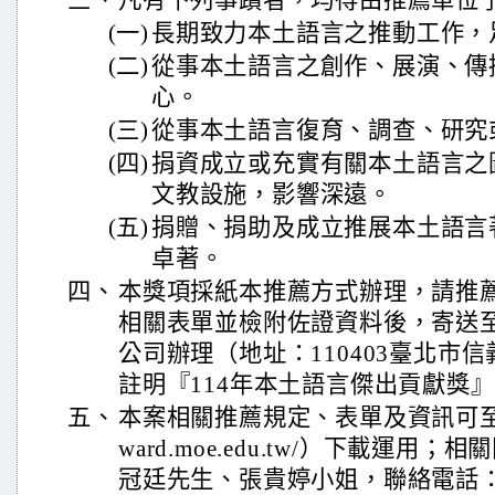
三、
凡有下列事蹟者，均得由推薦單位
(一)
長期致力本土語言之推動工作，
(二)
從事本土語言之創作、展演、傳
心。
(三)
從事本土語言復育、調查、研究
(四)
捐資成立或充實有關本土語言之
文教設施，影響深遠。
(五)
捐贈、捐助及成立推展本土語言
卓著。
四、
本獎項採紙本推薦方式辦理，請推
相關表單並檢附佐證資料後，寄送
公司辦理（地址：110403臺北市信
註明『114年本土語言傑出貢獻獎
五、
本案相關推薦規定、表單及資訊可至官網（網
ward.moe.edu.tw/）下載運
冠廷先生、張貴婷小姐，聯絡電話：（0