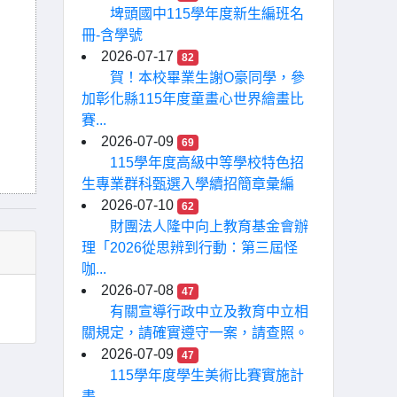
埤頭國中115學年度新生編班名
冊-含學號
2026-07-17
82
賀！本校畢業生謝O豪同學，參
加彰化縣115年度童畫心世界繪畫比
賽...
2026-07-09
69
115學年度高級中等學校特色招
生專業群科甄選入學續招簡章彙編
2026-07-10
62
財團法人隆中向上教育基金會辦
理「2026從思辨到行動：第三屆怪
咖...
2026-07-08
47
有關宣導行政中立及教育中立相
關規定，請確實遵守一案，請查照。
2026-07-09
47
115學年度學生美術比賽實施計
畫