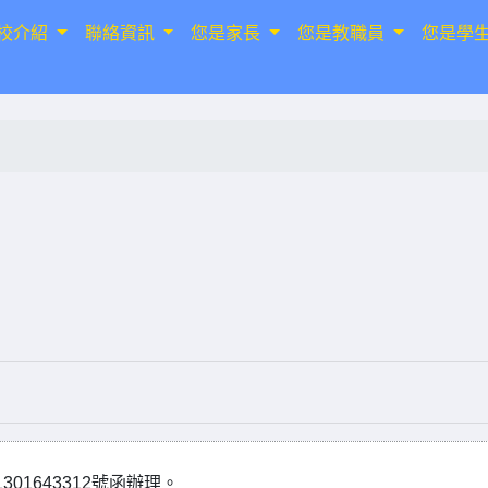
校介紹
聯絡資訊
您是家長
您是教職員
您是學
01643312號函辦理。