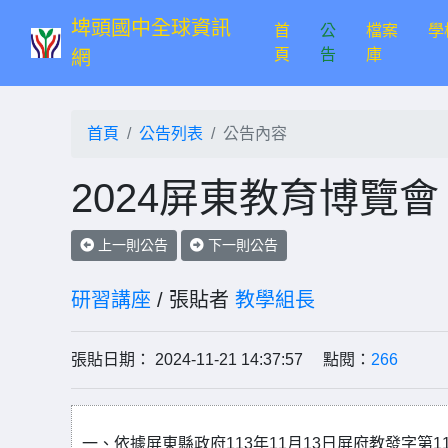
埤頭國中全球資訊
首
公
檔案
學
(current)
頁
告
庫
網
首頁
公告列表
公告內容
2024屏東教育博覽會
上一則公告
下一則公告
研習講座
/ 張貼者
教學組長
張貼日期： 2024-11-21 14:37:57 點閱：
266
一、依據屏東縣政府113年11月13日屏府教發字第113