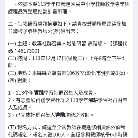
一、依據本縣113學年度精進國民中小學教師教學專業與
課程品質整體推動計畫辦理。
二、旨揭研習資訊摘要如下，請貴校鼓勵所屬踴躍參加
並請核予參與教師公(差)假出席：
(一) 主題：教專社群召集人增能研習-高階場。【課程代
碼：4617300】
(二) 時間：113年12月17日(星期二)，上午9時至下午4
時。
(三) 地點：本縣縣立體育館106教室(彰化市健興路1號)。
(四) 對象：
1、113學年
實踐
學習社群召集人及成員。
2、有志發展實踐學習社群之113學年
深耕
學習社群召集
人及成員。
3、已完成社群召集人
進階
增能之教師。
(五) 報名方式：請逕至全國教師在職進修網資訊依課程
代碼報名，報名人數100人，全程參與教師核予6小時研