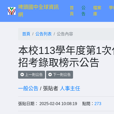
埤頭國中全球資訊
首
公
檔案
學
(current)
頁
告
庫
網
首頁
公告列表
公告內容
本校113學年度第1
招考錄取榜示公告
上一則公告
下一則公告
一般公告
/ 張貼者
人事主任
張貼日期： 2025-02-04 10:08:19 點閱：
273