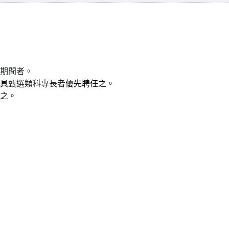
期間者。
具
甄選類科專長者
優先聘任之。
之。