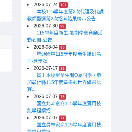
2026-07-24
107
本校115學年度第2次代理及代課
教師甄選第2次招考結果榜示公告
2026-07-30
99
115學年度新生-暑期學藝育樂活
動名冊-公告
2026-08-04
85
埤頭國中115學年度新生編班名
冊-含學號
2026-07-17
82
賀！本校畢業生謝O豪同學，參
加彰化縣115年度童畫心世界繪畫比
賽...
2026-07-07
75
國立北斗家商115學年度實用技
能學程續招
2026-07-07
71
國立員林家商115學年度實用技
能學程續招