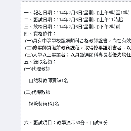
一、
報名日期：114
年2月6
日(星期四)
上午8時至10時
二、
甄試日期：114
年2月6
日(星期四)
上午11時起
三、
放榜日期：114
年2月6
日(星期四)
下午2時前
四、
資格條件：
(一)
具有中等學校甄選類科合格教師證書，尚在有效
(
二)
修畢師資職前教育課程，取得修畢證明書者；以
(
三)
大學以上畢
業
者；以具
甄選類科專長者
優先聘任
五、錄取名額：
(一)代理教師
自然科教師實缺1名
(
二)代課教師
視覺藝術科1名
六、甄試項目：教學演示50分、口試50分