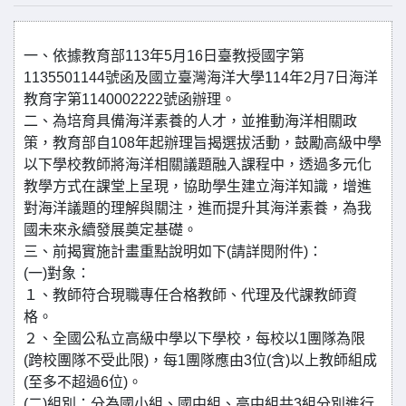
一、依據教育部113年5月16日臺教授國字第
1135501144號函及國立臺灣海洋大學114年2月7日海洋
教育字第1140002222號函辦理。
二、為培育具備海洋素養的人才，並推動海洋相關政
策，教育部自108年起辦理旨揭選拔活動，鼓勵高級中學
以下學校教師將海洋相關議題融入課程中，透過多元化
教學方式在課堂上呈現，協助學生建立海洋知識，增進
對海洋議題的理解與關注，進而提升其海洋素養，為我
國未來永續發展奠定基礎。
三、前揭實施計畫重點說明如下(請詳閱附件)：
(一)對象：
１、教師符合現職專任合格教師、代理及代課教師資
格。
２、全國公私立高級中學以下學校，每校以1團隊為限
(跨校團隊不受此限)，每1團隊應由3位(含)以上教師組成
(至多不超過6位)。
(二)組別：分為國小組、國中組、高中組共3組分別進行