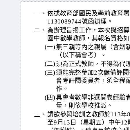
一、
依據教育部國民及學前教育署1
1130089744號函辦理。
二、
為辦理旨揭工作，本次擬招募
國中數學教師，其報名資格如
(一)
無三親等內之親屬（含姻親
（以下稱會考）。
(二)
須為正式教師，不得為代
(三)
須能完整參加2次儲備評
會考評閱委員者，須全程配
作。
(四)
具會考數學非選閱卷經驗
量，則依學校推派。
三、
請欲參與培訓之教師於113年
至9月13日（星期五）中午1