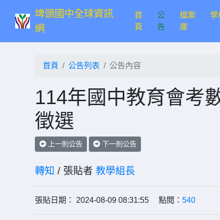
埤頭國中全球資訊
首
公
檔案
學
(current)
頁
告
庫
網
首頁
公告列表
公告內容
114年國中教育會考
徵選
上一則公告
下一則公告
轉知
/ 張貼者
教學組長
張貼日期： 2024-08-09 08:31:55 點閱：
540