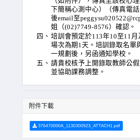
（如附件），傳真至該校心理
下簡稱心測中心）（傳真電話：(0
後email至peggysu020522@r
姐（(02)7749-8576）確認。
四、
培訓會預定於113年10至11月
場次為期1天。培訓錄取名單
一規劃後，另函通知學校。
五、
請貴校核予上開錄取教師公假
並協助課務調整。
附件下載
376470000A_1130300923_ATTACH1.pdf