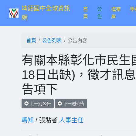
埤頭國中全球資訊
首
公
檔案
學
(current)
頁
告
庫
網
首頁
公告列表
公告內容
有關本縣彰化市民生國
18日出缺)，徵才訊
告項下
上一則公告
下一則公告
轉知
/ 張貼者
人事主任