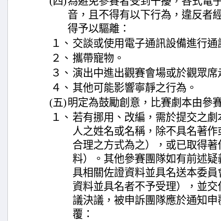
(四)
為避免參賽者受到干擾，各式電
音，且不得有以下行為，違反者
得予以驅離：
１、
交談或使用電子通訊設備進行通
２、
攜帶寵物。
３、
演出中進出觀賽會場或於觀眾席
４、
其他可能影響寧靜之行為。
(五)
明定為鼓勵創意，比賽劇本由參
１、
若有挪用、改編，需於提交之劇
人之姓名或名稱，除不具名著作
合理之方式為之），或已取得著
料）。其他參賽團隊如有前述疑
具相關佐證資料並具名送本委員
資料並具名者不予受理），並交
議決議，被申訴團隊應於通知申
覆：