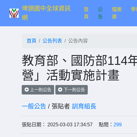
埤頭國中全球資訊
首
公
檔案
學
(current)
頁
告
庫
網
首頁
公告列表
公告內容
教育部、國防部114
營」活動實施計畫
上一則公告
下一則公告
一般公告
/ 張貼者
訓育組長
張貼日期： 2025-03-03 17:34:57 點閱：
299