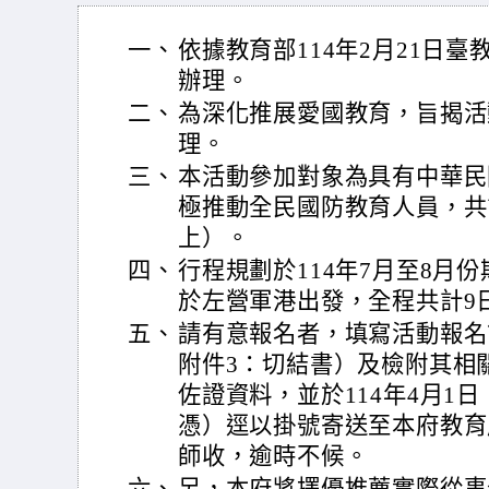
一、
依據教育部114年2月21日臺教學
辦理。
二、
為深化推展愛國教育，旨揭活
理。
三、
本活動參加對象為具有中華民
極推動全民國防教育人員，共
上）。
四、
行程規劃於114年7月至8月
於左營軍港出發，全程共計9
五、
請有意報名者，填寫活動報名
附件3：切結書）及檢附其相
佐證資料，並於114年4月1
憑）逕以掛號寄送至本府教育
師收，逾時不候。