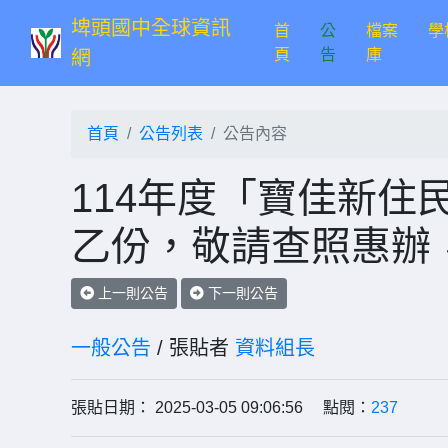
埤頭國中全球資訊
首
公
檔案
學
(current)
頁
告
庫
網
首頁
公告列表
公告內容
114年度「寶佳新住
乙份，敬請查照惠辦
上一則公告
下一則公告
一般公告
/ 張貼者
資料組長
張貼日期： 2025-03-05 09:06:56 點閱：
237