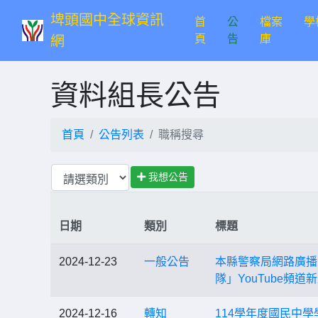
埤頭國中全球資訊
首
公
檔案
學
(current)
頁
告
庫
網
資料組長公告
首頁
公告列表
職稱搜尋
我想公告
日期
類別
標題
2024-12-23
一般公告
本縣警察局網路廣播
隊」YouTube頻
2024-12-16
轉知
114學年度國民中