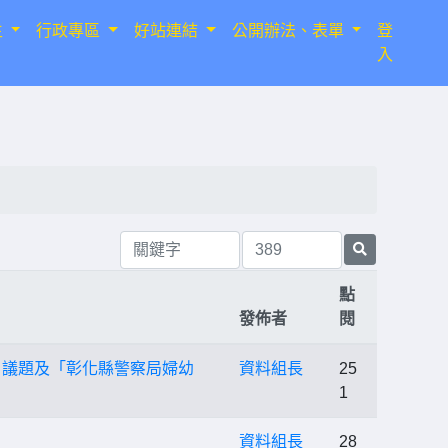
生
行政專區
好站連結
公開辦法、表單
登
入
點
發佈者
閱
定」議題及「彰化縣警察局婦幼
資料組長
25
1
資料組長
28