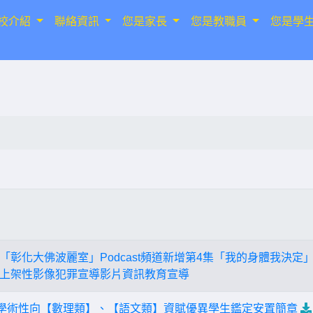
校介紹
聯絡資訊
您是家長
您是教職員
您是學
「彰化大佛波麗室」Podcast頻道新增第4集「我的身體我決
道新上架性影像犯罪宣導影片資訊教育宣導
學學術性向【數理類】、【語文類】資賦優異學生鑑定安置簡章