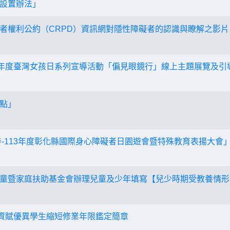
設置辦法」
者權利公約（CRPD）資訊網對隱性障礙者的認識與瞭解之影片
3年度臺灣女孩日系列宣導活動「偏見眼鏡行」線上主題展覽及引
點」
善-113年度彰化縣國際身心障礙者日園遊會暨特殊教育表揚大會
童暨家庭扶助基金會辦理兒童及少年填寫【兒少時期受教養情形
學資賦優異學生縮短修業年限鑑定簡章