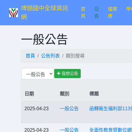
埤頭國中全球資訊
首
公
檔案
學
(current)
頁
告
庫
網
一般公告
首頁
公告列表
類別搜尋
我想公告
日期
類別
標題
2025-04-23
一般公告
函轉衛生福利部11
2025-04-23
一般公告
全面性教育暨數位網