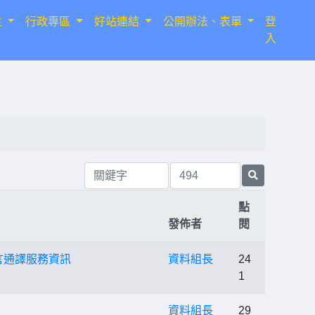
生
行政專區
好站連結
公開辦法、表單
登
入
點
發佈者
閱
言通譯服務資訊
資料組長
24
1
資料組長
29