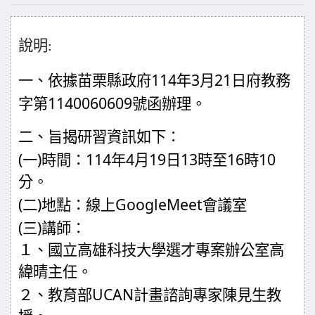
說明
:
114
3
21
一、依據苗栗縣政府
年
月
日府教務
1140060609
字第
號函辦理。
二、旨揭研習資訊如下：
(
)
114
4
19
13
16
10
一
時間：
年
月
日
時至
時
分。
(
)
GoogleMeet
二
地點：線上
會議室
(
)
三
講師：
１、國立高雄科技大學選才專案辦公室高
緯晴主任。
UCAN
２、教育部
計畫諮詢專家陳見生教