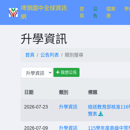
埤頭國中全球資訊
首
公
檔案
學
(current)
頁
告
庫
網
升學資訊
首頁
公告列表
類別搜尋
我想公告
日期
類別
標題
2026-07-23
升學資訊
檢送教育部核准11
覽表
2026-07-09
升學資訊
115學年度高級中