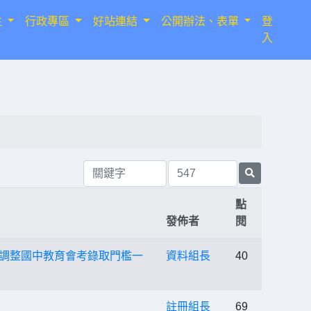
生
行政專區
好站連結
公開辦法、表單
登
入
點
發佈者
閱
校調整國中教育會考錄取門檻一
資料組長
40
註冊組長
69