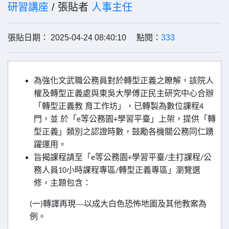
研習講座
/ 張貼者
人事主任
張貼日期： 2025-04-24 08:40:10 點閱：
333
為強化文武職公務員對於轉型正義之瞭解，該院人
權及轉型正義處與東吳大學傅正民主研究中心合辦
「轉型正義教
育工作坊」，已轉製為數位課程
4
門，並
於「
等公務園
學習平臺」上架，提供「轉
e
+
型正義」類別之認證時數，鼓勵各機關公務同仁踴
躍運用。
旨揭課程請至「
等公務園
學習平臺
主打課程
公
e
+
/
/
務人員
小時課程專區
轉型正義專區」瀏覽選
10
/
修，主題包含：
一
轉譯再現—以成大白色恐怖地圖及其他教案為
(
)
例。