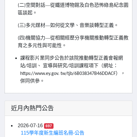
二
空間對話—從鐵道博物館及白色恐怖綠島紀念園
(
)
區談起。
三
多元媒材—如何從文學、音樂談轉型正義。
(
)
四
機關協力—從相關經歷分享機關推動轉型正義教
(
)
育之多元性與可能性。
課程影片業同步公告於該院推動轉型正義會報網
站
培訓、
宣導與研究
培訓課程項下（網址：
/
/
），
https://www.ey.gov. tw/tjb/6B038347B46DDACF
併同供參。
近月內熱門公告
2026-07-16
697
115學年度新生編班名冊-公告