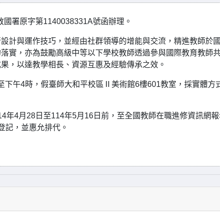
署原字第1140038331A號函辦理。
行設計與運作技巧，並經由社群領導的增能與交流，精進教師於
的落實，亦為鼓勵高級中等以下學校教師透過參與國際教育教師
成果，以達教學相長、資源互惠及經驗傳承之效。
時至下午4時，假臺師大和平校區Ⅱ美術館6樓601教室，採實體方
年4月28日至114年5月16日前，至全國教師在職進修資訊網報
假登記，並惠允排代。