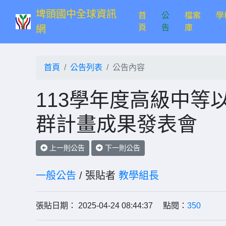
埤頭國中全球資訊
首
公
檔案
學
(current)
頁
告
庫
網
首頁
公告列表
公告內容
113學年度高級中等
群計畫成果發表會
上一則公告
下一則公告
一般公告
/ 張貼者
教學組長
張貼日期： 2025-04-24 08:44:37 點閱：
350