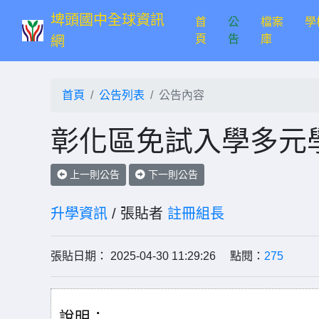
埤頭國中全球資訊
首
公
檔案
學
(current)
頁
告
庫
網
首頁
公告列表
公告內容
彰化區免試入學多元
上一則公告
下一則公告
升學資訊
/ 張貼者
註冊組長
張貼日期： 2025-04-30 11:29:26 點閱：
275
說明：