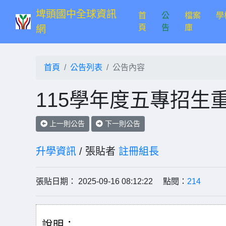
埤頭國中全球資訊
首
公
檔案
學
(current)
頁
告
庫
網
首頁
公告列表
公告內容
115學年度五專招生
上一則公告
下一則公告
升學資訊
/ 張貼者
註冊組長
張貼日期： 2025-09-16 08:12:22 點閱：
214
說明：