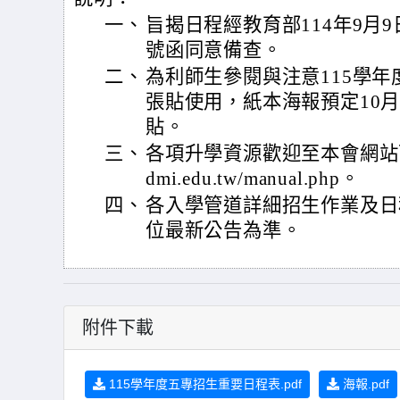
一、
旨揭日程經教育部114年9月9日臺
號函同意備查。
二、
為利師生參閱與注意115學
張貼使用，紙本海報預定10
貼。
三、
各項升學資源歡迎至本會網站下載，網
dmi.edu.tw/manual.php。
四、
各入學管道詳細招生作業及日
位最新公告為準。
附件下載
115學年度五專招生重要日程表.pdf
海報.pdf