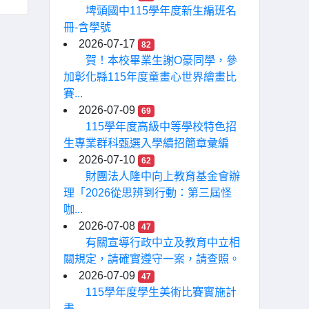
埤頭國中115學年度新生編班名
冊-含學號
2026-07-17
82
賀！本校畢業生謝O豪同學，參
加彰化縣115年度童畫心世界繪畫比
賽...
2026-07-09
69
115學年度高級中等學校特色招
生專業群科甄選入學續招簡章彙編
2026-07-10
62
財團法人隆中向上教育基金會辦
理「2026從思辨到行動：第三屆怪
咖...
2026-07-08
47
有關宣導行政中立及教育中立相
關規定，請確實遵守一案，請查照。
2026-07-09
47
115學年度學生美術比賽實施計
畫