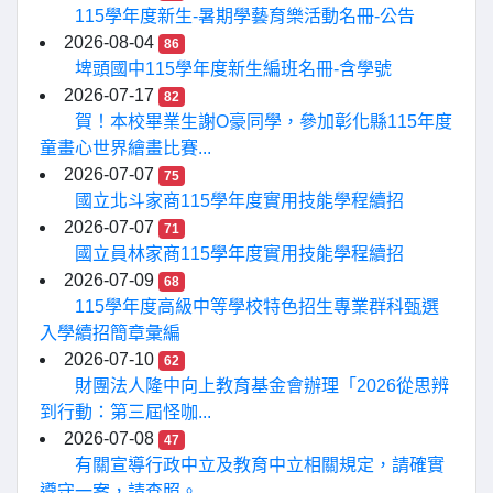
115學年度新生-暑期學藝育樂活動名冊-公告
2026-08-04
86
埤頭國中115學年度新生編班名冊-含學號
2026-07-17
82
賀！本校畢業生謝O豪同學，參加彰化縣115年度
童畫心世界繪畫比賽...
2026-07-07
75
國立北斗家商115學年度實用技能學程續招
2026-07-07
71
國立員林家商115學年度實用技能學程續招
2026-07-09
68
115學年度高級中等學校特色招生專業群科甄選
入學續招簡章彙編
2026-07-10
62
財團法人隆中向上教育基金會辦理「2026從思辨
到行動：第三屆怪咖...
2026-07-08
47
有關宣導行政中立及教育中立相關規定，請確實
遵守一案，請查照。