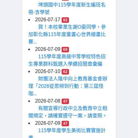
埤頭國中115學年度新生編班名
冊-含學號
2026-07-17
82
賀！本校畢業生謝O豪同學，參
加彰化縣115年度童畫心世界繪畫比
賽...
2026-07-09
69
115學年度高級中等學校特色招
生專業群科甄選入學續招簡章彙編
2026-07-10
62
財團法人隆中向上教育基金會辦
理「2026從思辨到行動：第三屆怪
咖...
2026-07-08
47
有關宣導行政中立及教育中立相
關規定，請確實遵守一案，請查照。
2026-07-09
47
115學年度學生美術比賽實施計
畫