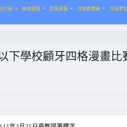
校介紹
聯絡資訊
您是家長
您是教職員
您是學
等以下學校顧牙四格漫畫比
15年3月25日臺教國署體字