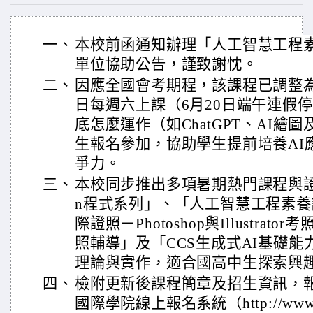
一、
本校前函通知辦理「人工智慧工程
單位協助公告，謹致謝忱。
二、
因應全國會考期程，該課程已調整為11
日每週六上課（6月20日端午連假停
底怎麼運作（如ChatGPT、AI繪
生報名參加，協助學生提前培養AI
爭力。
三、
本校同步推出多項暑期熱門課程與證照
n程式系列」、「人工智慧工程素養
際證照－Photoshop與Illustrat
照輔導」及「CCS生成式AI基礎
理論與實作，適合國高中生探索興
四、
檢附更新後課程簡章及招生資訊，
國際學院線上報名系統（http://www.siil