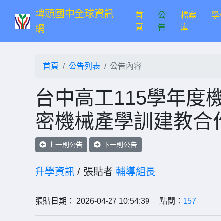
埤頭國中全球資訊
首
公
檔案
學
(current)
頁
告
庫
網
首頁
公告列表
公告內容
台中高工115學年度
密機械產學訓建教合
上一則公告
下一則公告
升學資訊
/ 張貼者
輔導組長
張貼日期： 2026-04-27 10:54:39 點閱：
157