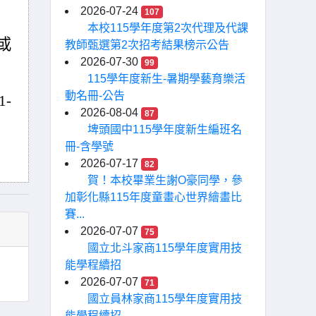
2026-07-24
107
本校115學年度第2次代理及代課
）或
教師甄選第2次招考結果榜示公告
2026-07-30
99
115學年度新生-暑期學藝育樂活
動名冊-公告
-
2026-08-04
87
埤頭國中115學年度新生編班名
冊-含學號
2026-07-17
82
賀！本校畢業生謝O豪同學，參
加彰化縣115年度童畫心世界繪畫比
賽...
2026-07-07
75
國立北斗家商115學年度實用技
能學程續招
2026-07-07
71
國立員林家商115學年度實用技
能學程續招