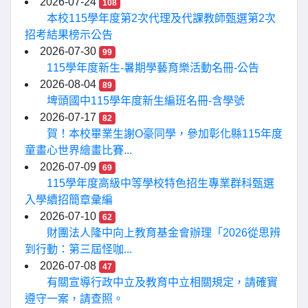
2026-07-24
108
本校115學年度第2次代理及代課教師甄選第2次
招考結果榜示公告
2026-07-30
99
115學年度新生-暑期學藝育樂活動名冊-公告
2026-08-04
89
埤頭國中115學年度新生編班名冊-含學號
2026-07-17
82
賀！本校畢業生謝O豪同學，參加彰化縣115年度
童畫心世界繪畫比賽...
2026-07-09
69
115學年度高級中等學校特色招生專業群科甄選
入學續招簡章彙編
2026-07-10
62
財團法人隆中向上教育基金會辦理「2026從思辨
到行動：第三屆怪咖...
2026-07-08
47
有關宣導行政中立及教育中立相關規定，請確實
遵守一案，請查照。