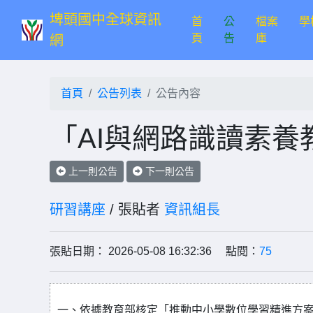
埤頭國中全球資訊
首
公
檔案
學
(current)
頁
告
庫
網
首頁
公告列表
公告內容
「AI與網路識讀素養
上一則公告
下一則公告
研習講座
/ 張貼者
資訊組長
張貼日期： 2026-05-08 16:32:36 點閱：
75
一、依據教育部核定「推動中小學數位學習精進方案