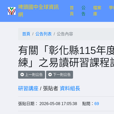
埤頭國中全球資訊
首
公
檔案
學
(current)
頁
告
庫
網
首頁
公告列表
公告內容
有關「彰化縣115年
練」之易讀研習課程訂
上一則公告
下一則公告
研習講座
/ 張貼者
資料組長
張貼日期： 2026-05-08 17:05:38 點閱：
69