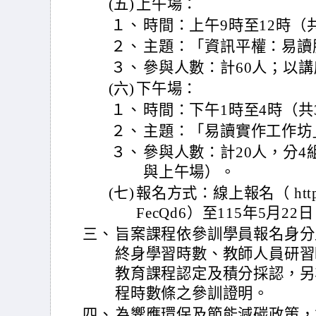
(五)
上午場：
１、
時間：上午9時至12時（
２、
主題：「資訊平權：易讀
３、
參與人數：計60人；以
(六)
下午場：
１、
時間：下午1時至4時（共
２、
主題：「易讀實作工作坊
３、
參與人數：計20人，分
與上午場）。
(七)
報名方式：線上報名（ https://
FecQd6）至115年5月
三、
旨案課程依參訓學員報名身分
終身學習時數、教師人員研習
教育課程認定及積分採認，另
程時數條之參訓證明。
四、
為響應環保及節能減碳政策，