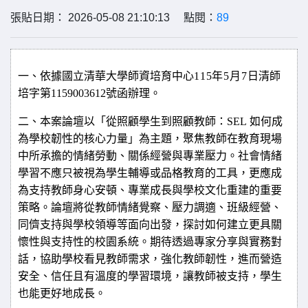
張貼日期： 2026-05-08 21:10:13 點閱：
89
一、依據國立清華大學師資培育中心
115
年
5
月
7
日
清師
函辦理。
培字第
1159003612
號
二、本案論壇以「從照顧學生到照顧教師：
SEL
如何成
為學校韌性的核心力量」為主題，聚焦教師在教育現場
中所承擔的情緒勞動、關係經營與專業壓力。社會情緒
學習不應只被視為學生輔導或品格教育的工具，更應成
為支持教師身心安頓、專業成長與學校文化重建的重要
策略。論壇將從教師情緒覺察、壓力調適、班級經營、
同儕支持與學校領導等面向出發，探討如何建立更具關
懷性與支持性的校園系統。期待透過專家分享與實務對
話，協助學校看見教師需求，強化教師韌性，進而營造
安全、信任且有溫度的學習環境，讓教師被支持，學生
也能更好地成長。