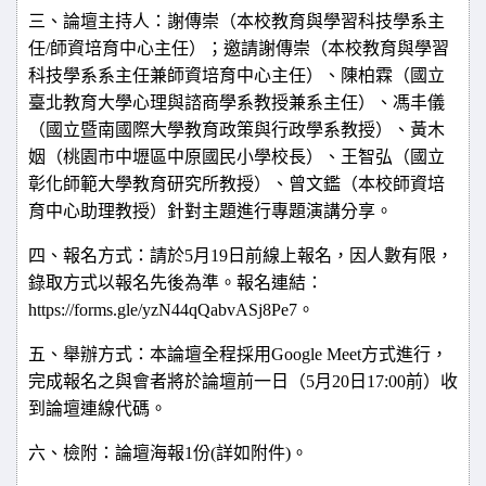
三、論壇主持人：謝傳崇（本校教育與學習科技學系主
任
/
師資培育中心主任）；邀請謝傳崇（本校教育與學習
科技學系系主任兼師資培育中心主任）、陳柏霖（國立
臺北教育大學心理與諮商學系教授兼系主任）、馮丰儀
（國立暨南國際大學教育政策與行政學系教授）、黃木
姻（桃園市中壢區中原國民小學校長）、王智弘（國立
彰化師範大學教育研究所教授）、曾文鑑（本校師資培
育中心助理教授）針對主題進行專題演講分享。
四、報名方式：請於
5
月
19
日前線上報名，因人數有限，
錄取方式以報名先後為準。報名連結：
https://forms.gle/yzN44qQabvASj8Pe7
。
五、舉辦方式：本論壇全程採用
Google Meet
方式進行，
完成報名之與會者將於論壇前一日（
5
月
20
日
17:00
前）收
到論壇連線代碼。
六、檢附：論壇海報
1
份
(
詳如附件
)
。