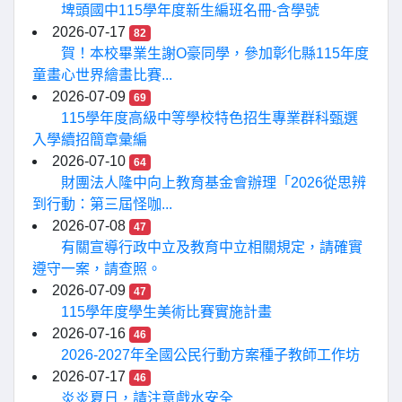
埤頭國中115學年度新生編班名冊-含學號
2026-07-17
82
賀！本校畢業生謝O豪同學，參加彰化縣115年度
童畫心世界繪畫比賽...
2026-07-09
69
115學年度高級中等學校特色招生專業群科甄選
入學續招簡章彙編
2026-07-10
64
財團法人隆中向上教育基金會辦理「2026從思辨
到行動：第三屆怪咖...
2026-07-08
47
有關宣導行政中立及教育中立相關規定，請確實
遵守一案，請查照。
2026-07-09
47
115學年度學生美術比賽實施計畫
2026-07-16
46
2026-2027年全國公民行動方案種子教師工作坊
2026-07-17
46
炎炎夏日，請注意戲水安全