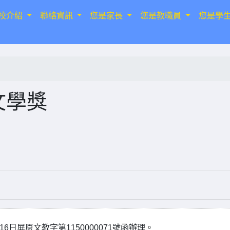
校介紹
聯絡資訊
您是家長
您是教職員
您是學
文學獎
6日屏原文教字第1150000071號函辦理。