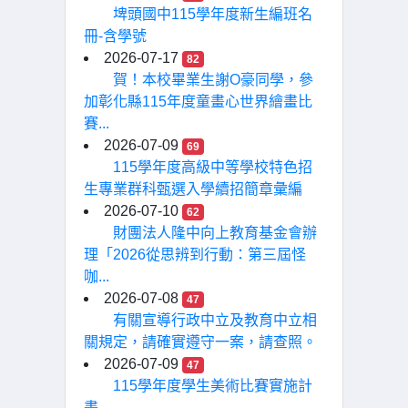
埤頭國中115學年度新生編班名
冊-含學號
2026-07-17
82
賀！本校畢業生謝O豪同學，參
加彰化縣115年度童畫心世界繪畫比
賽...
2026-07-09
69
115學年度高級中等學校特色招
生專業群科甄選入學續招簡章彙編
2026-07-10
62
財團法人隆中向上教育基金會辦
理「2026從思辨到行動：第三屆怪
咖...
2026-07-08
47
有關宣導行政中立及教育中立相
關規定，請確實遵守一案，請查照。
2026-07-09
47
115學年度學生美術比賽實施計
畫