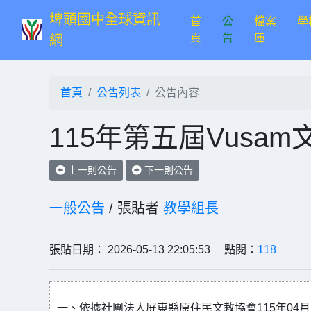
埤頭國中全球資訊
首
公
檔案
學
(current)
頁
告
庫
網
首頁
公告列表
公告內容
115年第五屆Vusam
上一則公告
下一則公告
一般公告
/ 張貼者
教學組長
張貼日期： 2026-05-13 22:05:53 點閱：
118
一、依據社團法人屏東縣原住民文教協會115年04月1