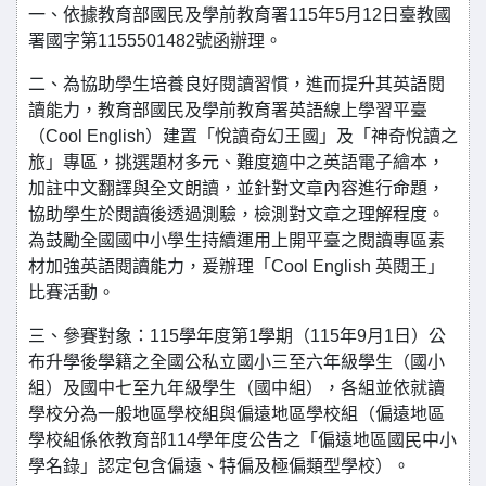
一、依據教育部國民及學前教育署115年5月12日臺教國
署國字第1155501482號函辦理。
二、為協助學生培養良好閱讀習慣，進而提升其英語閱
讀能力，教育部國民及學前教育署英語線上學習平臺
（Cool English）建置「悅讀奇幻王國」及「神奇悅讀之
旅」專區，挑選題材多元、難度適中之英語電子繪本，
加註中文翻譯與全文朗讀，並針對文章內容進行命題，
協助學生於閱讀後透過測驗，檢測對文章之理解程度。
為鼓勵全國國中小學生持續運用上開平臺之閱讀專區素
材加強英語閱讀能力，爰辦理「Cool English 英閱王」
比賽活動。
三、參賽對象：115學年度第1學期（115年9月1日）公
布升學後學籍之全國公私立國小三至六年級學生（國小
組）及國中七至九年級學生（國中組），各組並依就讀
學校分為一般地區學校組與偏遠地區學校組（偏遠地區
學校組係依教育部114學年度公告之「偏遠地區國民中小
學名錄」認定包含偏遠、特偏及極偏類型學校）。