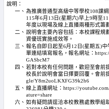
說明：
一、
為推廣普通型高級中等學校108課
115年6月13日(星期六)早上9時
年度以現場及線上直播兩種形式籌
二、
說明會主要內容包括：本校課程規
資優班實施成效等。
三、
報名自即日起至6月12日(星期五)
單連結填寫報名，報名網址：https://for
GASbcM7
四、
若對本校有任何問題，歡迎至會前
校長於說明會當日擇要回覆。會前提問網址：
gle/Y8m2uoLKXFG39k2h6
五、
線上直播網址：https://youtube.com/l
ature=share
六、
如有疑問請逕洽本校教務處教學組助理