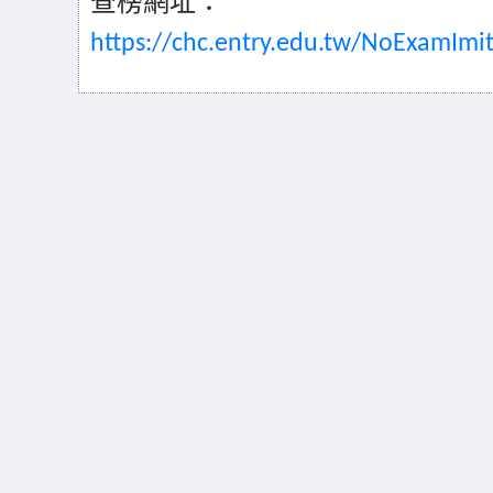
查榜網址：
https://chc.entry.edu.tw/NoExamImi