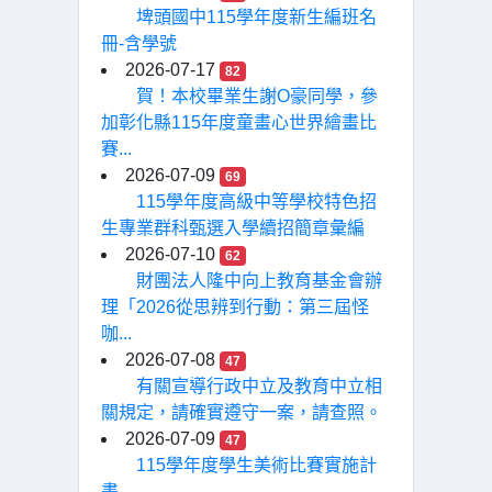
埤頭國中115學年度新生編班名
冊-含學號
2026-07-17
82
賀！本校畢業生謝O豪同學，參
加彰化縣115年度童畫心世界繪畫比
賽...
2026-07-09
69
115學年度高級中等學校特色招
生專業群科甄選入學續招簡章彙編
2026-07-10
62
財團法人隆中向上教育基金會辦
理「2026從思辨到行動：第三屆怪
咖...
2026-07-08
47
有關宣導行政中立及教育中立相
關規定，請確實遵守一案，請查照。
2026-07-09
47
115學年度學生美術比賽實施計
畫