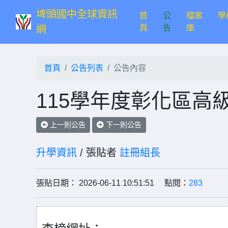
埤頭國中全球資訊
首
公
檔案
學
(current)
頁
告
庫
網
首頁
公告列表
公告內容
115學年度彰化區高
上一則公告
下一則公告
升學資訊
/ 張貼者
註冊組長
張貼日期： 2026-06-11 10:51:51 點閱：
283