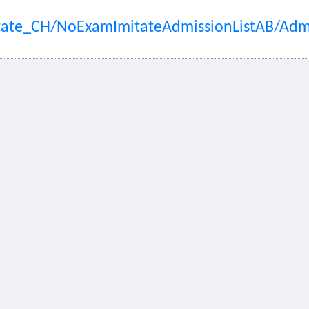
tate_CH/NoExamImitateAdmissionListAB/Admi