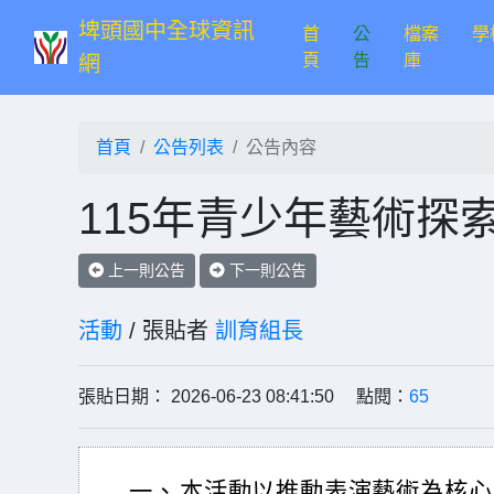
埤頭國中全球資訊
首
公
檔案
學
(current)
頁
告
庫
網
首頁
公告列表
公告內容
115年青少年藝術探
上一則公告
下一則公告
活動
/ 張貼者
訓育組長
張貼日期： 2026-06-23 08:41:50 點閱：
65
一、
本活動以推動表演藝術為核心