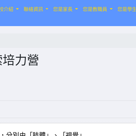
校介紹
聯絡資訊
您是家長
您是教職員
您是學
索培力營
，分別由「肢體」、「視覺」