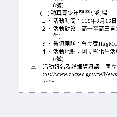
8號)
(三)
動耳青少年聲音小劇場
１、
活動時間：115年8月16日
２、
活動對象：高一至高三青
生)
３、
帶領團隊：曾立馨HugMuz
４、
活動地點：國立彰化生活
8號)
三、
活動報名及詳細資訊請上國立
tps://www.chcsec.gov.tw/Ne
5859