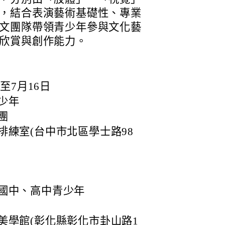
，結合表演藝術基礎性、專業
文團隊帶領青少年參與文化藝
欣賞與創作能力。
！
至7月16日
少年
團
排練室(台中市北區學士路98
日
國中、高中青少年
美學館(彰化縣彰化市卦山路1