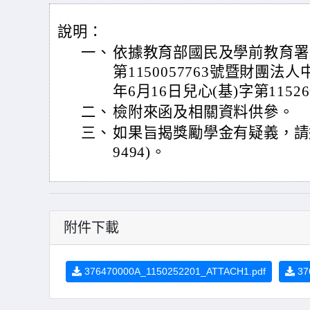
說明：
一、
依據教育部國民及學前教育署1
第1150057763號暨財團法
年6月16日兒心(基)字第115
二、
檢附來函及相關資料供參。
三、
如果旨揭獎勵學金有疑義，請逕洽
9494)。
附件下載
376470000A_1150252201_ATTACH1.pdf
37