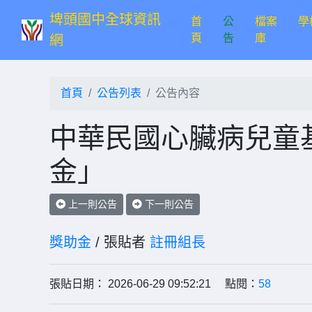
埤頭國中全球資訊
首
公
檔案
學
(current)
頁
告
庫
網
首頁
公告列表
公告內容
中華民國心臟病兒童
金」
上一則公告
下一則公告
獎助金
/ 張貼者
註冊組長
張貼日期： 2026-06-29 09:52:21 點閱：
58