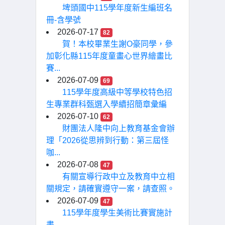
埤頭國中115學年度新生編班名
冊-含學號
2026-07-17
82
賀！本校畢業生謝O豪同學，參
加彰化縣115年度童畫心世界繪畫比
賽...
2026-07-09
69
115學年度高級中等學校特色招
生專業群科甄選入學續招簡章彙編
2026-07-10
62
財團法人隆中向上教育基金會辦
理「2026從思辨到行動：第三屆怪
咖...
2026-07-08
47
有關宣導行政中立及教育中立相
關規定，請確實遵守一案，請查照。
2026-07-09
47
115學年度學生美術比賽實施計
畫