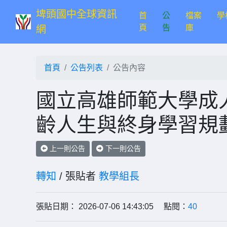
埤頭國中全球資訊
首
公
檔案
學
(current)
頁
告
庫
網
首頁
公告列表
公告內容
國立高雄師範大學成人
齡人生與終身學習規
上一則公告
下一則公告
轉知
/ 張貼者
教學組長
張貼日期： 2026-07-06 14:43:05 點閱：
40