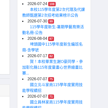
2026-07-24
108
本校115學年度第2次代理及代課
教師甄選第2次招考結果榜示公告
2026-07-30
99
115學年度新生-暑期學藝育樂活
動名冊-公告
2026-08-04
87
埤頭國中115學年度新生編班名
冊-含學號
2026-07-17
82
賀！本校畢業生謝O豪同學，參
加彰化縣115年度童畫心世界繪畫比
賽...
2026-07-07
75
國立北斗家商115學年度實用技
能學程續招
2026-07-07
71
國立員林家商115學年度實用技
能學程續招