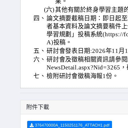
果。
(六)
其他有關於終身學習主題
四、
論文摘要截稿日期：即日起至2
者基本資料及論文摘要稿件上傳
學習規劃」投稿系統(https://form
A)投稿。
五、
研討會發表日期:2026年11月
六、
研討會及徵稿相關資訊請參閱網站:http
NewsDetail.aspx?Nid
七、
檢附研討會徵稿海報1份。
附件下載
376470000A_1150251176_ATTACH1.pdf