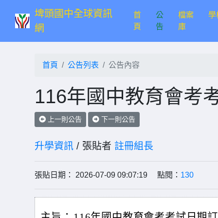
埤頭國中全球資訊
首
公
檔案
學
(current)
頁
告
庫
網
首頁
公告列表
公告內容
116年國中教育會考
上一則公告
下一則公告
升學資訊
/ 張貼者
註冊組長
張貼日期： 2026-07-09 09:07:19 點閱：
130
主旨：
116年國中教育會考考試日期訂