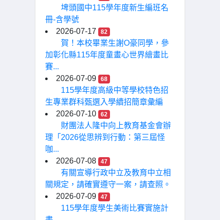
埤頭國中115學年度新生編班名
冊-含學號
2026-07-17
82
賀！本校畢業生謝O豪同學，參
加彰化縣115年度童畫心世界繪畫比
賽...
2026-07-09
68
115學年度高級中等學校特色招
生專業群科甄選入學續招簡章彙編
2026-07-10
62
財團法人隆中向上教育基金會辦
理「2026從思辨到行動：第三屆怪
咖...
2026-07-08
47
有關宣導行政中立及教育中立相
關規定，請確實遵守一案，請查照。
2026-07-09
47
115學年度學生美術比賽實施計
畫