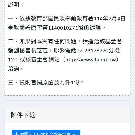
說明：
一、依據教育部國民及學前教育署
年
月
日
114
2
4
臺教國署原字第
號函辦理。
1140010271
二、如果對本案有任何問題，請逕洽該基金會
張副秘書長芝瑄，聯繫電話
分機
02-29178770
，或該基金會網站（
）
12
http://www.ta.org.tw
洽詢。
三、檢附旨揭原函及附件
份。
1
附件下載
財團法人周大觀文教基金會.pdf