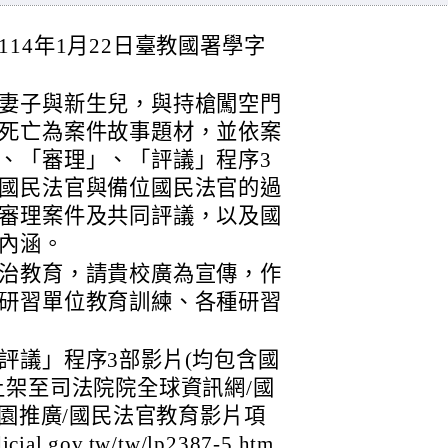
14年1月22日臺教國署學字
妻子與新生兒，與持槍闖空門
死亡為案件故事題材，並依案
、「審理」、「評議」程序3
國民法官與備位國民法官的過
審理案件及共同評議，以及國
內涵。
治教育，請貴校廣為宣傳，作
研習單位教育訓練、各種研習
評議」程序3部影片(均包含國
上架至司法院院全球資訊網/國
校園推廣/國民法官教育影片項
al.gov.tw/tw/lp2387-5.htm