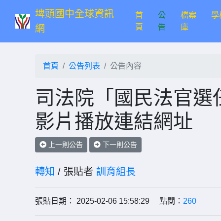
埤頭國中全球資訊
首
公
檔案
學
(current)
頁
告
庫
網
首頁
公告列表
公告內容
司法院「國民法官選
影片播放連結網址
上一則公告
下一則公告
轉知
/ 張貼者
訓育組長
張貼日期： 2025-02-06 15:58:29 點閱：
260