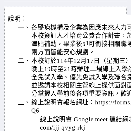
說明：
一、
各醫療機構及企業為因應未來人力
本校簽訂人才培育公費合作計畫，
津貼補助，畢業後即可銜接相關職
兩方面皆能安心規劃。
二、
本校訂於114年12月17日（星期三
晚上19時至21時辦理二場線上入
全免試入學、優先免試入學及聯合
並邀請本校相關主管線上提供面對
分掌握入學前後各項重要資訊，歡
三、
線上說明會報名網址：https://forms.gl
Q6
線上說明會 Google meet 連結網址：ht
com/ijj-qvyg-rkj