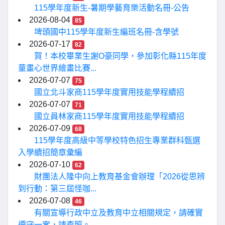
115學年度新生-暑期學藝育樂活動名冊-公告
2026-08-04
85
埤頭國中115學年度新生編班名冊-含學號
2026-07-17
82
賀！本校畢業生謝O豪同學，參加彰化縣115年度
童畫心世界繪畫比賽...
2026-07-07
75
國立北斗家商115學年度實用技能學程續招
2026-07-07
71
國立員林家商115學年度實用技能學程續招
2026-07-09
68
115學年度高級中等學校特色招生專業群科甄選
入學續招簡章彙編
2026-07-10
62
財團法人隆中向上教育基金會辦理「2026從思辨
到行動：第三屆怪咖...
2026-07-08
46
有關宣導行政中立及教育中立相關規定，請確實
遵守一案，請查照。