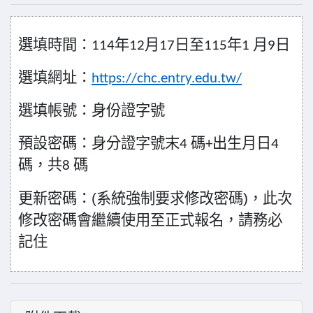
選填時間：
114
年
12
月
17
日至
115
年
1
月
9
日
選填網址：
https://chc.entry.edu.tw/
選填帳號：身份證字號
預設密碼：身分證字號末
4
碼
+
出生月日
4
碼，共
8
碼
更新密碼：
(
系統強制要求修改密碼
)
，此次
修改密碼會繼續使用至正式報名，請務必
記住