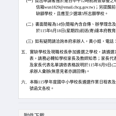
(一)
提出申請者應於是日中午
12
時前將簽章後之
信箱
wun1829@email.chcg.gov.tw)
；另提醒前
缺額學校，且應至少選填
5
所志願學校。
(二)
書面簡報為
14
份
(
簡報內含自傳、辦學理念
於
115
年
6
月18日
(
星期四
)
前送
(
寄
)
達本府教育
(三)
如有疑問請洽詢本府承辦
⼈
，黃小姐，電話
五、
實缺學校及現職校長參加遴選之學校，請遴選
表，請務必轉知學校家長及教師知悉；家長代
及家長代表名單請依表格說明於
115
年
6
月
9
日
(
承辦人彙辦
(
無意見者亦請回傳
)
。
六、
本縣
115
學年度國中小學校長遴選作業日程表及
號函文各校。
附件下載