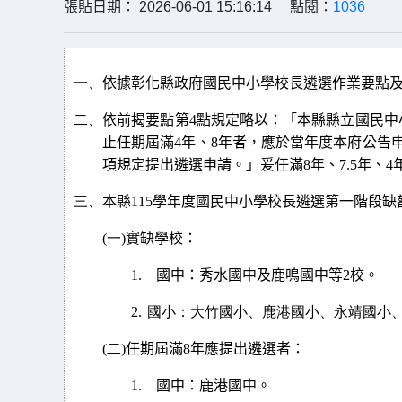
張貼日期： 2026-06-01 15:16:14 點閱：
1036
一、
依據彰化縣政府國民中小學校長遴選作業要點
二、
依前揭要點第
4
點規定略以：「本縣縣立國民中
止任期屆滿
4
年、
8
年者，應於當年度本府公告
項規定提出遴選申請。」爰任滿
8
年、
7.5
年、
4
三、
本縣
115
學年度國民中小學校長遴選第一階段缺
(一)
實缺學校：
1.
國中：秀水國中及鹿鳴國中等
2
校。
2.
國小：大竹國小、鹿港國小、永靖國小
(二)
任期屆滿
8
年應提出遴選者：
1.
國中：鹿港國中。