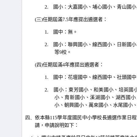
2.
國小：大嘉國小、埔心國小、青山國小
(三)
任期屆滿
7.5
年應提出遴選者：
1.
國中：無。
2.
國小：聯興國小、線西國小、日新國小
等
9
校。
(四)
任期屆滿
4
年應提出遴選者：
1.
國中：花壇國中、線西國中、社頭國中
2.
國小：東芳國小、和美國小、培英國
小、育新國小、溪湖國小、湖西國小
小、朝興國小、萬來國小、水尾國小
四、
依本縣
115
學年度國民中小學校長遴選作業日程
請，申請說明如下：