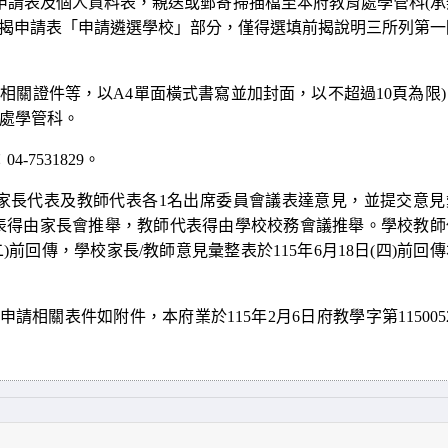
申請表及個人資料表，親送或郵寄掃描檔至本府教育處學管科
(
承
揭申請表「申請遴選學校」部分，僅得選填前揭說明三所列第一
及相關證件等，以
A4
單面橫式書寫並加封面，以不超過
10
頁為限
)
處學管科。
：
04-7531829
。
家長代表及教師代表各
1
名出席委員會議表達意見，並提交意見
表得由家長會推舉，教師代表得由學校校務會議推舉。學校教師
二
)
前回傳，學校家長
/
教師意見彙整表於
115
年
6
月
18
日
(
四
)
前回傳
申請相關表件如附件，本府業於
115
年2月6日府教學字第
115005