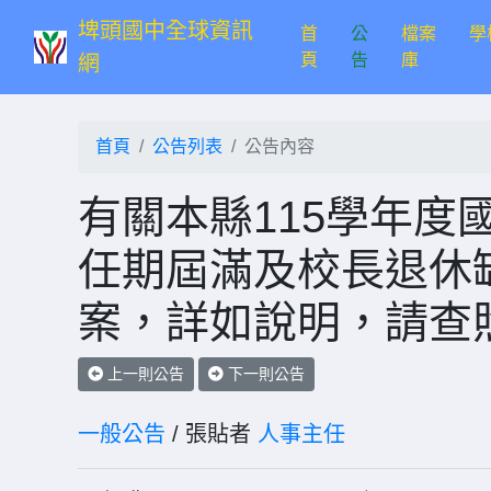
埤頭國中全球資訊
首
公
檔案
學
(current)
頁
告
庫
網
首頁
公告列表
公告內容
有關本縣115學年度
任期屆滿及校長退休
案，詳如說明，請查
上一則公告
下一則公告
一般公告
/ 張貼者
人事主任