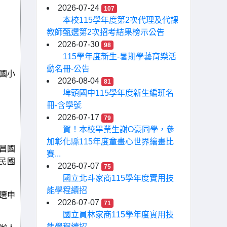
2026-07-24
107
本校115學年度第2次代理及代課
教師甄選第2次招考結果榜示公告
2026-07-30
98
115學年度新生-暑期學藝育樂活
動名冊-公告
國小
2026-08-04
81
埤頭國中115學年度新生編班名
冊-含學號
2026-07-17
79
賀！本校畢業生謝O豪同學，參
加彰化縣115年度童畫心世界繪畫比
昌國
賽...
民國
2026-07-07
75
國立北斗家商115學年度實用技
能學程續招
選申
2026-07-07
71
國立員林家商115學年度實用技
能學程續招