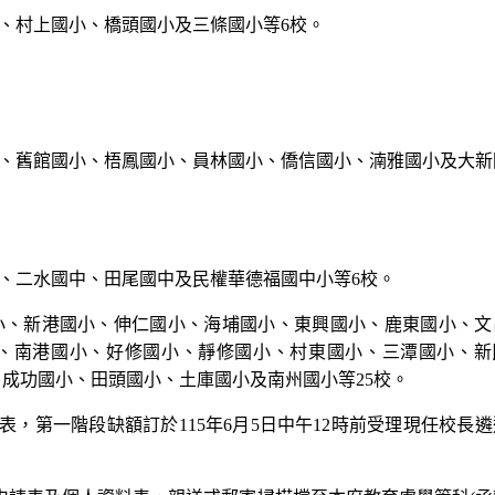
、村上國小、橋頭國小及三條國小等6校。
、舊館國小、梧鳳國小、員林國小、僑信國小、湳雅國小及大新
、二水國中、田尾國中及民權華德福國中小等
6
校。
小、新港國小、伸仁國小、海埔國小、東興國小、鹿東國小、文
、南港國小、好修國小、靜修國小、村東國小、三潭國小、新
、成功國小、田頭國小、土庫國小及南州國小等
25
校。
表，第一階段缺額訂於
115
年
6
月
5
日中午
12
時前受理現任校長遴