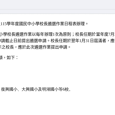
及
115
學年度國民中小學校長遴選作業日程表辦理。
小學校長遴選作業以每年辦理
1
次為原則；校長任期於當年度
7
月
申請截止日前提出遴選申請。校長任期於翌年
1
月
31
日屆滿者，應
年之校長，應於此次遴選作業提出申請。
額，如下：
、復興國小、大興國小及明湖國小等
6
校。