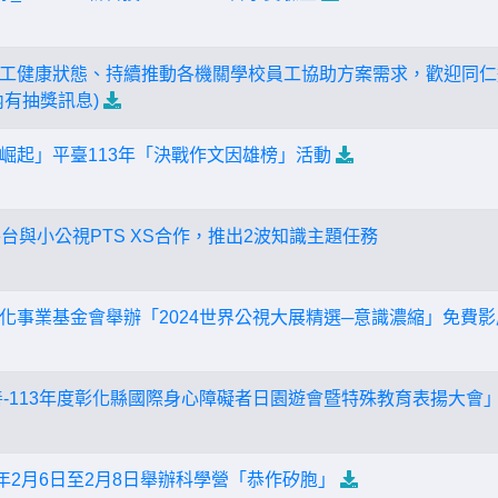
工健康狀態、持續推動各機關學校員工協助方案需求，歡迎同仁進
內有抽獎訊息)
崛起」平臺113年「決戰作文因雄榜」活動
平台與小公視PTS XS合作，推出2波知識主題任務
化事業基金會舉辦「2024世界公視大展精選─意識濃縮」免費
善-113年度彰化縣國際身心障礙者日園遊會暨特殊教育表揚大會
年2月6日至2月8日舉辦科學營「恭作矽胞」