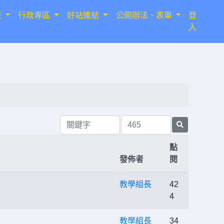
生
行政專區
好站連結
公開辦法、表單
登
入
點
發佈者
閱
教學組長
42
4
教學組長
34