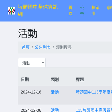
埤頭國中全球資訊
首
公
檔案
學
(current)
頁
告
庫
網
活動
首頁
公告列表
類別搜尋
日期
類別
標題
2024-12-16
活動
埤頭國中113學年度寒
2024-12-06
活動
113埤頭國中寒假營隊_