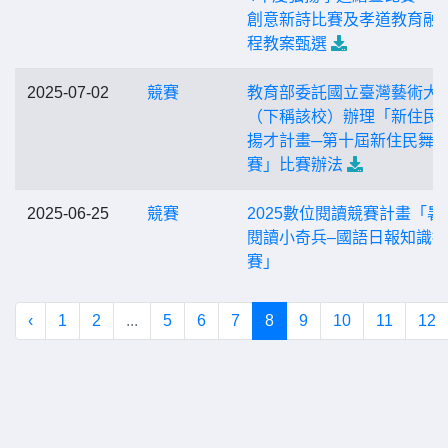
創意新詩比賽及孝道教育融
程教案甄選
2025-07-02
競賽
教育部委託國立臺灣藝術大
（下稱該校）辦理「新住民
揚才計畫─第十屆新住民舞
賽」比賽辦法
2025-06-25
競賽
2025數位閱讀競賽計畫「暑
閱讀小奇兵–國語日報知識
賽」
‹
1
2
...
5
6
7
8
9
10
11
12