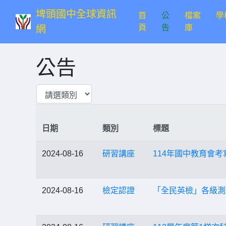
埤頭國中全球資訊
首
公
檔案
學
(current)
頁
告
庫
網
公告
日期
類別
標題
2024-08-16
研習講座
114年國中教育會
2024-08-16
檢定認證
「全民英檢」各級測