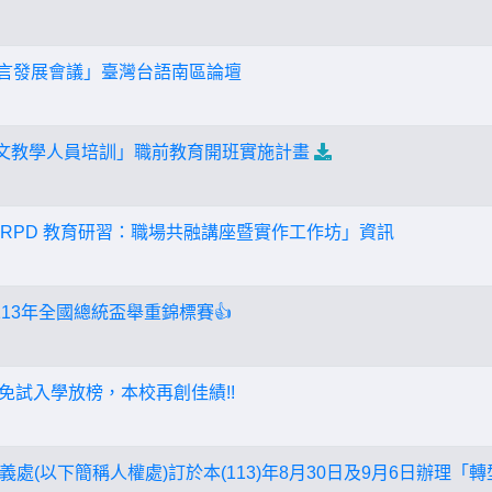
家語言發展會議」臺灣台語南區論壇
語文教學人員培訓」職前教育開班實施計畫
CRPD 教育研習：職場共融講座暨實作工作坊」資訊
13年全國總統盃舉重錦標賽👍
區免試入學放榜，本校再創佳績!!
處(以下簡稱人權處)訂於本(113)年8月30日及9月6日辦理