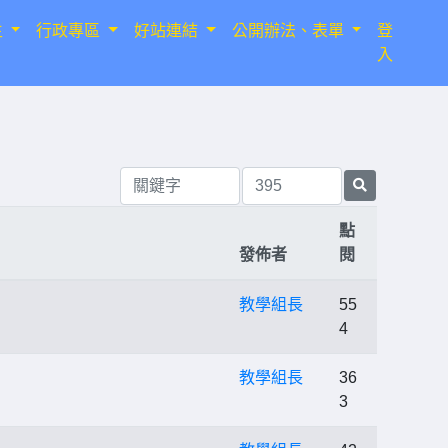
生
行政專區
好站連結
公開辦法、表單
登
入
點
發佈者
閱
教學組長
55
4
教學組長
36
3