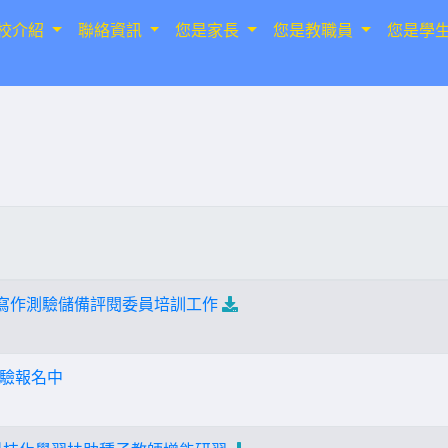
校介紹
聯絡資訊
您是家長
您是教職員
您是學
考寫作測驗儲備評閱委員培訓工作
驗報名中